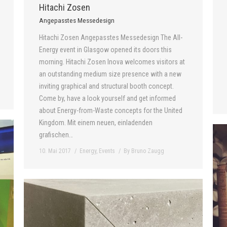
Hitachi Zosen
Angepasstes Messedesign
Hitachi Zosen Angepasstes Messedesign The All-
Energy event in Glasgow opened its doors this
morning. Hitachi Zosen Inova welcomes visitors at
an outstanding medium size presence with a new
inviting graphical and structural booth concept.
Come by, have a look yourself and get informed
about Energy-from-Waste concepts for the United
Kingdom. Mit einem neuen, einladenden
grafischen…
10. Mai 2017
Energy
,
Events
By
Bruno Zaugg