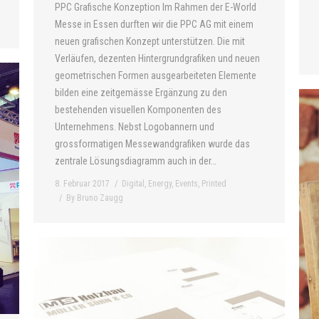
PPC Grafische Konzeption Im Rahmen der E-World
Messe in Essen durften wir die PPC AG mit einem
neuen grafischen Konzept unterstützen. Die mit
Verläufen, dezenten Hintergrundgrafiken und neuen
geometrischen Formen ausgearbeiteten Elemente
bilden eine zeitgemässe Ergänzung zu den
bestehenden visuellen Komponenten des
Unternehmens. Nebst Logobannern und
grossformatigen Messewandgrafiken wurde das
zentrale Lösungsdiagramm auch in der…
8. Februar 2017
Digital
,
Energy
,
Events
,
Printed
By
Bruno Zaugg