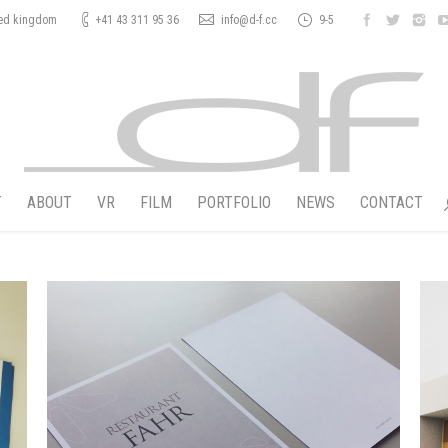
ted kingdom
+41 43 311 95 36
info@d-f.cc
9-5
T
ABOUT
VR
FILM
PORTFOLIO
NEWS
CONTACT