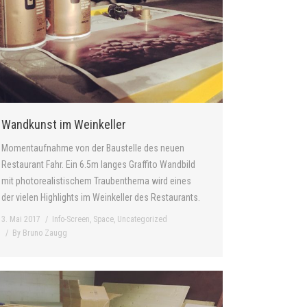
Wandkunst im Weinkeller
Momentaufnahme von der Baustelle des neuen
Restaurant Fahr. Ein 6.5m langes Graffito Wandbild
mit photorealistischem Traubenthema wird eines
der vielen Highlights im Weinkeller des Restaurants.
3. Mai 2017
Info-Screen
,
Space
,
Uncategorized
By
Bruno Zaugg