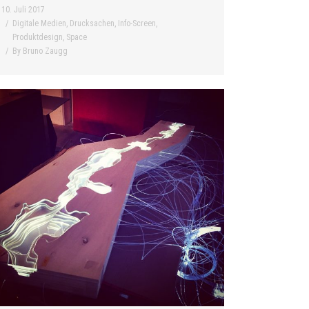
10. Juli 2017
Digitale Medien
,
Drucksachen
,
Info-Screen
,
Produktdesign
,
Space
By
Bruno Zaugg