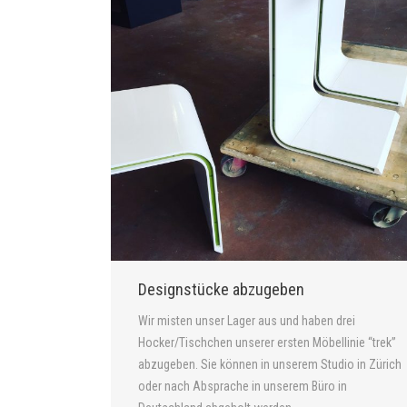
Designstücke abzugeben
Wir misten unser Lager aus und haben drei
Hocker/Tischchen unserer ersten Möbellinie “trek”
abzugeben. Sie können in unserem Studio in Zürich
oder nach Absprache in unserem Büro in