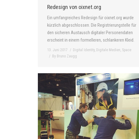
Redesign von oixnet.org
Ein umfangreiches Redesign für oixnet.org wurde
kürzlich abgeschlossen. Die Registrierungstelle für
den sicheren Austausch digitaler Personendaten
erscheint in einem formelleren, schlankeren Kleid.
13. Juni 2017
Digital Identity
,
Digitale Medien
,
Space
By
Bruno Zaugg