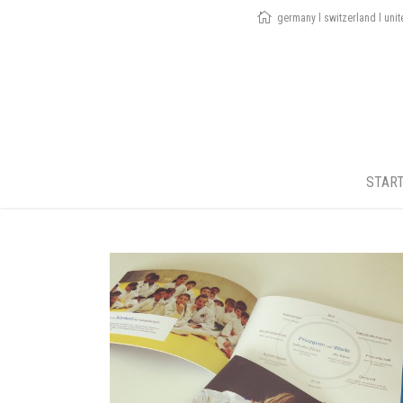
germany l switzerland l uni
STAR