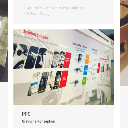
13. April 2017
Info-Screen
,
Produktdesign
By
Bruno Zaugg
PPC
Grafische Konzeption