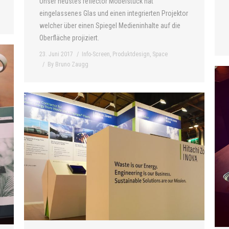
Unser neustes reflector Möbelstück hat
eingelassenes Glas und einen integrierten Projektor
welcher über einen Spiegel Medieninhalte auf die
Oberfläche projiziert.
23. Juni 2017
Info-Screen
,
Produktdesign
,
Space
By
Bruno Zaugg