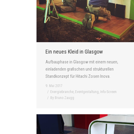
Ein neues Kleid in Glasgow
Aufbauphase in Glasgow mit einem neuen,
einladenden grafischen und strukturellen
Standkonzept für Hitachi Zosen Inova.
9. Mai 2017
Energiebranche
,
Eventgestaltung
,
Info-Screen
By
Bruno Zaugg