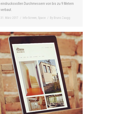
eindrucksvollen Durchmessern von bis zu 9 Metern
verbaut.
31. März 2017
Info-Screen
,
Space
By
Bruno Zaugg