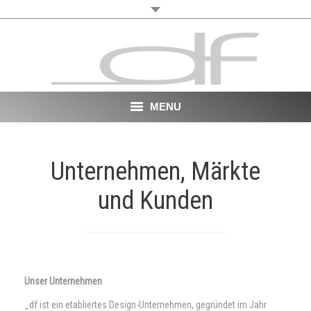
MENU
Start
Unternehmen, Märkte
About
und Kunden
VR
Film
Portfolio
Unser
Unternehmen
News
_df ist ein etabliertes Design-Unternehmen, gegründet im Jahr