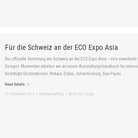
Für die Schweiz an der ECO Expo Asia
Die offizielle Vertretung der Schweiz an der ECO Expo Asia – eine erweite
Designs. Momentan arbeiten wir an einem Ausstellungshandbuch für interes
bestätigte Destinationen: Ankara, Dubai, Johannesburg, Sao Paolo …
Read details
24. November 2014
Eventgestaltung
By
Bruno Zaugg