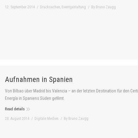
12. September 2014
Drucksachen
,
Eventgestaltung
By
Bruno Zaugg
Aufnahmen in Spanien
Von Bilbao über Madrid bis Valencia – an der letzten Destination für den Cert
Energía in Spaniens Süden gefilmt.
Read details
28. August 2014
Digitale Medien
By
Bruno Zaugg