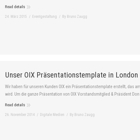
Read details
24. März 2015
Eventgestaltung
By
Bruno Zaugg
Unser OIX Präsentationstemplate in London
Wir haben für unseren Kunden OIX ein Präsentationstemplate erstellt, das 
wird. Um die ganze Präsentation von OIX Vorstandsmitglied & Präsident Do
Read details
26. November 2014
Digitale Medien
By
Bruno Zaugg