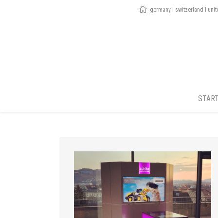
germany l switzerland l uni
STAR