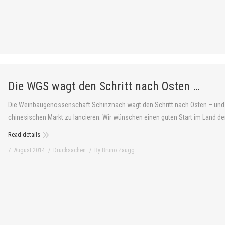
Die WGS wagt den Schritt nach Osten …
Die Weinbaugenossenschaft Schinznach wagt den Schritt nach Osten – und w
chinesischen Markt zu lancieren. Wir wünschen einen guten Start im Land d
Read details
7. August 2014
Drucksachen
By
Bruno Zaugg