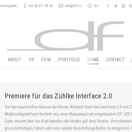
ted kingdom
+41 43 311 95 36
info@d-f.cc
9-5
T
ABOUT
VR
FILM
PORTFOLIO
NEWS
CONTACT
Premiere für das Zühlke Interface 2.0
Vor der traumhaften Kulisse der Berner Altstadt feiert das Interface 2.0 von Z
Multimediaplattform besteht aus einer Klappwand mit eingebautem 55″ LED S
Cube steuert über ein iPad kabellos die Inhalte auf dem Screen. Verschieden
grossformatiges Tablet oder eine simple Ausstellungsfläche zu integrieren