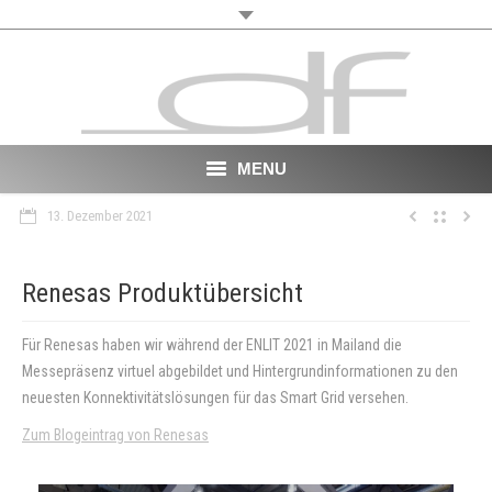
MENU
13. Dezember 2021
Start
About
Renesas Produktübersicht
VR
Für Renesas haben wir während der ENLIT 2021 in Mailand die
Messepräsenz virtuel abgebildet und Hintergrundinformationen zu den
Film
neuesten Konnektivitätslösungen für das Smart Grid versehen.
Portfolio
Zum Blogeintrag von Renesas
News