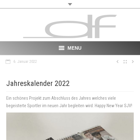
MENU
6. Januar 2022
Start
About
Jahreskalender 2022
VR
Ein schönes Projekt zum Abschluss des Jahres welches viele
begeisterte Sportler im neuen Jahr begleiten wird. Happy New Year SJV!
Film
Portfolio
News