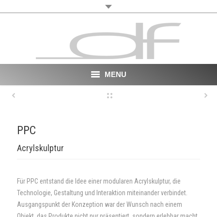
MENU
Start
About
PPC
VR
Acrylskulptur
Film
Für PPC entstand die Idee einer modularen Acrylskulptur, die
Portfolio
Technologie, Gestaltung und Interaktion miteinander verbindet.
Ausgangspunkt der Konzeption war der Wunsch nach einem
News
Objekt, das Produkte nicht nur präsentiert, sondern erlebbar macht