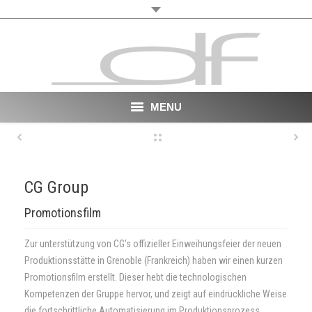
MENU
Start
About
CG Group
VR
Promotionsfilm
Film
Zur unterstützung von CG’s offizieller Einweihungsfeier der neuen
Produktionsstätte in Grenoble (Frankreich) haben wir einen kurzen
Portfolio
Promotionsfilm erstellt. Dieser hebt die technologischen
Kompetenzen der Gruppe hervor, und zeigt auf eindrückliche Weise
News
die fortschrittliche Automatisierung im Produktionsprozess.