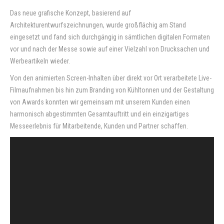
Das neue grafische Konzept, basierend auf
Contact
Architekturentwurfszeichnungen, wurde großflächig am Stand
eingesetzt und fand sich durchgängig in sämtlichen digitalen Formaten
vor und nach der Messe sowie auf einer Vielzahl von Drucksachen und
Werbeartikeln wieder.
Von den animierten Screen-Inhalten über direkt vor Ort verarbeitete Live-
Filmaufnahmen bis hin zum Branding von Kühltonnen und der Gestaltung
von Awards konnten wir gemeinsam mit unserem Kunden einen
harmonisch abgestimmten Gesamtauftritt und ein einzigartiges
Messeerlebnis für Mitarbeitende, Kunden und Partner schaffen.