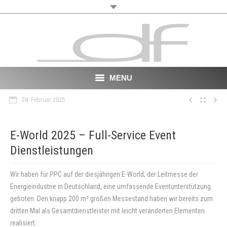
MENU
28. Februar 2025
Start
About
E-World 2025 – Full-Service Event
Dienstleistungen
VR
Film
Wir haben für PPC auf der diesjährigen E-World, der Leitmesse der
Energieindustrie in Deutschland, eine umfassende Eventunterstützung
Portfolio
geboten. Den knapp 200 m² großen Messestand haben wir bereits zum
dritten Mal als Gesamtdienstleister mit leicht veränderten Elementen
News
realisiert.