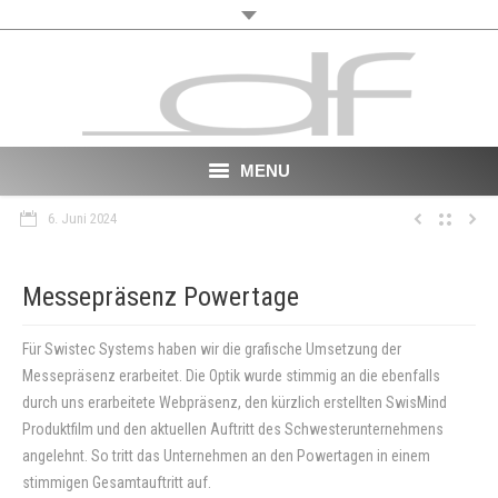
MENU
6. Juni 2024
Start
About
Messepräsenz Powertage
VR
Für Swistec Systems haben wir die grafische Umsetzung der
Messepräsenz erarbeitet. Die Optik wurde stimmig an die ebenfalls
Film
durch uns erarbeitete Webpräsenz, den kürzlich erstellten SwisMind
Produktfilm und den aktuellen Auftritt des Schwesterunternehmens
Portfolio
angelehnt. So tritt das Unternehmen an den Powertagen in einem
News
stimmigen Gesamtauftritt auf.