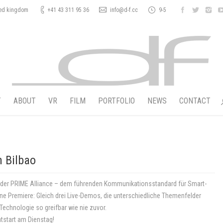
ted kingdom
+41 43 311 95 36
info@d-f.cc
9-5
T
ABOUT
VR
FILM
PORTFOLIO
NEWS
CONTACT
n Bilbao
tt der PRIME Alliance – dem führenden Kommunikationsstandard für Smart-
ne Premiere: Gleich drei Live-Demos, die unterschiedliche Themenfelder
Technologie so greifbar wie nie zuvor.
ntstart am Dienstag!