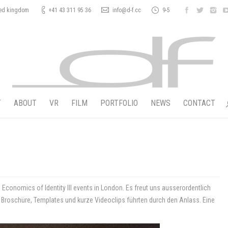
ted kingdom
+41 43 311 95 36
info@d-f.cc
9-5
T
ABOUT
VR
FILM
PORTFOLIO
NEWS
CONTACT
s Economics of Identity lll events in London. Es freut uns ausserordentlich
, Broschüre, Templates und kurze Videoclips führten durch den Anlass. Eine